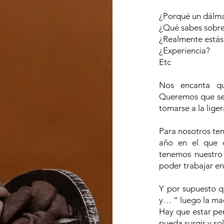
¿Porqué un dálm
¿Qué sabes sobre
¿Realmente está
¿Experiencia?
Etc
Nos encanta que
Queremos que sea
tomarse a la lige
Para nosotros ten
año en el que d
tenemos nuestro
poder trabajar en
Y por supuesto q
y… “ luego la ma
Hay que estar pe
pueda surgir y so