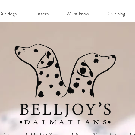
Our dogs
Litters
Must know
Our blog