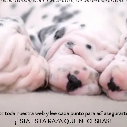
 is not reachable, but if we search it, we will be able to reach 
or toda nuestra web y lee cada punto para así asegura
¡ÉSTA ES LA RAZA QUE NECESITAS!