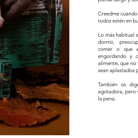
Creedme cuando o
todos estén en bu
Lo más habitual e
dormir, preocup
comer o que e
engordando y c
alimente, que no 
sean aplastados p
También os dig
agotadora, pero 
la pena.