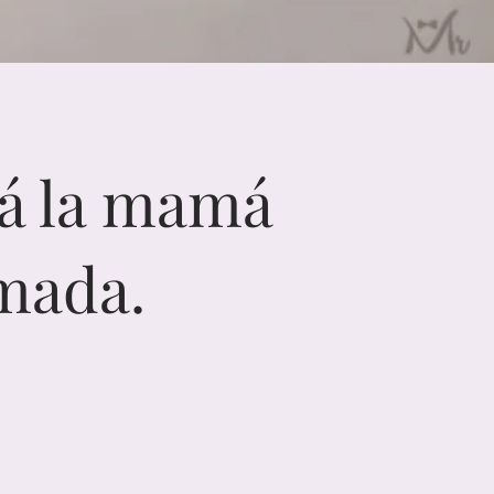
rá la mamá
mada.