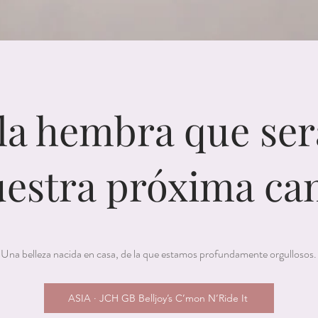
la hembra que se
uestra próxima ca
Una belleza nacida en casa, de la que estamos profundamente orgullosos.
ASIA · JCH GB Belljoy’s C’mon N’Ride It