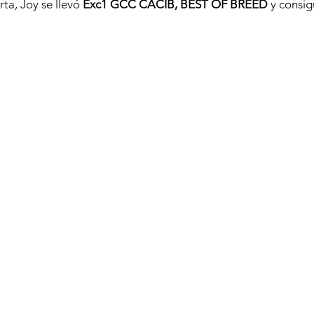
ta, Joy se llevó 
Exc1 GCC CACIB, BEST OF BREED 
y consig