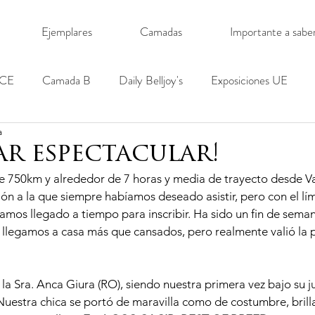
Ejemplares
Camadas
Importante a sabe
SCE
Camada B
Daily Belljoy's
Exposiciones UE
a
ar espectacular!
de 750km y alrededor de 7 horas y media de trayecto desde Va
ión a la que siempre habíamos deseado asistir, pero con el lím
mos llegado a tiempo para inscribir. Ha sido un fin de sema
llegamos a casa más que cansados, pero realmente valió la p
la Sra. Anca Giura (RO), siendo nuestra primera vez bajo su ju
 Nuestra chica se portó de maravilla como de costumbre, brill